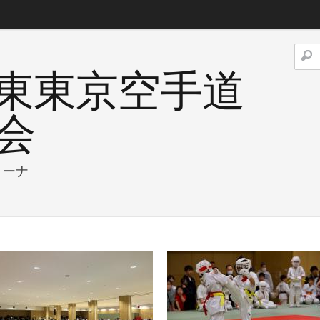
季東東京空手道
会
リーナ